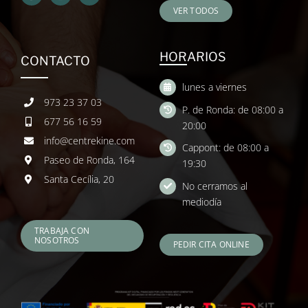
VER TODOS
HORARIOS
CONTACTO
lunes a viernes
973 23 37 03
P. de Ronda: de 08:00 a
677 56 16 59
20:00
info@centrekine.com
Cappont: de 08:00 a
Paseo de Ronda, 164
19:30
Santa Cecília, 20
No cerramos al
mediodía
TRABAJA CON
NOSOTROS
PEDIR CITA ONLINE