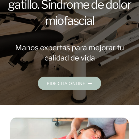
gatillo. Síndrome de dolor
Contacto
miofascial
PIDE CITA
Español
Manos expertas para mejorar tu
calidad de vida
PIDE CITA ONLINE