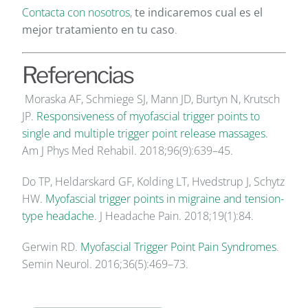
Contacta con nosotros
,
te indicaremos cual es el
mejor tratamiento en tu caso
.
Referencias
Moraska AF, Schmiege SJ, Mann JD, Burtyn N, Krutsch
JP.
Responsiveness of myofascial trigger points to
single and multiple trigger point release massages.
Am J Phys Med Rehabil. 2018;96(9):639–45.
Do TP, Heldarskard GF, Kolding LT, Hvedstrup J, Schytz
HW.
Myofascial trigger points in migraine and tension-
type headache
. J Headache Pain. 2018;19(1):84.
Gerwin RD.
Myofascial Trigger Point Pain Syndromes
.
Semin Neurol. 2016;36(5):469–73.