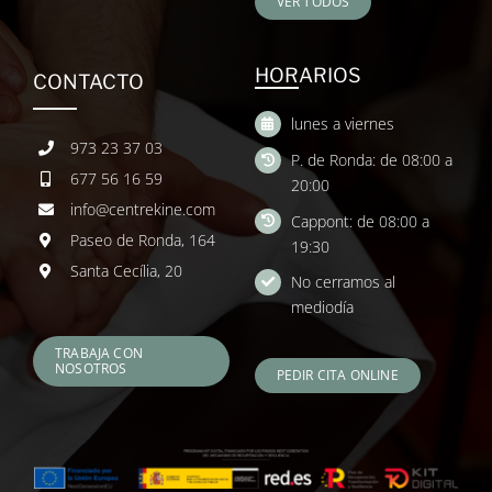
VER TODOS
HORARIOS
CONTACTO
lunes a viernes
973 23 37 03
P. de Ronda: de 08:00 a
677 56 16 59
20:00
info@centrekine.com
Cappont: de 08:00 a
Paseo de Ronda, 164
19:30
Santa Cecília, 20
No cerramos al
mediodía
TRABAJA CON
NOSOTROS
PEDIR CITA ONLINE