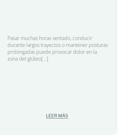
Pasar muchas horas sentado, conducir
Fa
durante largos trayectos o mantener posturas
prolongadas puede provocar dolor en la
au
zona del glúteo[...]
tr
El
mo
ac
ha
LEER MÁS