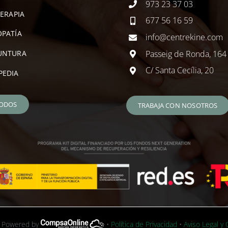
973 23 37 03
TERAPIA
677 56 16 59
PATÍA
info@centrekine.com
Passeig de Ronda, 164
UNTURA
C/ Santa Cecília, 20
PEDIA
TODOS
TRABAJA CON NOSOTROS
• Powered by
•
Política de Privacidad
•
Aviso Legal y