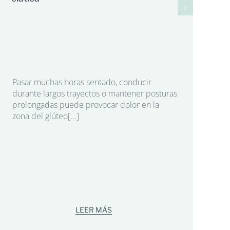
Pasar muchas horas sentado, conducir
Fa
durante largos trayectos o mantener posturas
prolongadas puede provocar dolor en la
au
zona del glúteo[...]
tr
El
mo
ac
ha
LEER MÁS