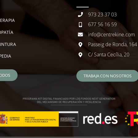
973 23 37 03
TERAPIA
677 56 16 59
PATÍA
info@centrekine.com
Passeig de Ronda, 164
UNTURA
C/ Santa Cecília, 20
PEDIA
TODOS
TRABAJA CON NOSOTROS