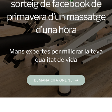
sorteig de facebook de
Contacte
primavera d’un massatge
DEMANA CITA
d’una hora
Català
Mans expertes per millorar la teva
qualitat de vida
DEMANA CITA ONLINE