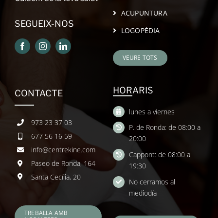
ACUPUNTURA
SEGUEIX-NOS
LOGOPÈDIA
VEURE TOTS
HORARIS
CONTACTE
lunes a viernes
973 23 37 03
P. de Ronda: de 08:00 a
677 56 16 59
20:00
info@centrekine.com
Cappont: de 08:00 a
Paseo de Ronda, 164
19:30
Santa Cecília, 20
No cerramos al
mediodía
TREBALLA AMB