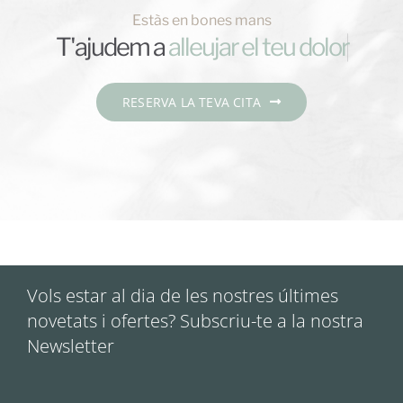
Estàs en bones mans
T'ajudem a
RESERVA LA TEVA CITA
Vols estar al dia de les nostres últimes
novetats i ofertes? Subscriu-te a la nostra
Newsletter