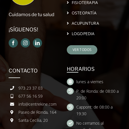
FISIOTERAPIA
OSTEOPATÍA
Cuidamos de tu salud
ACUPUNTURA
¡SÍGUENOS!
LOGOPEDIA
VER TODOS
HORARIOS
CONTACTO
lunes a viernes
973 23 37 03
P. de Ronda: de 08:00 a
677 56 16 59
20:00
info@centrekine.com
Cappont: de 08:00 a
Paseo de Ronda, 164
19:30
Santa Cecília, 20
No cerramos al