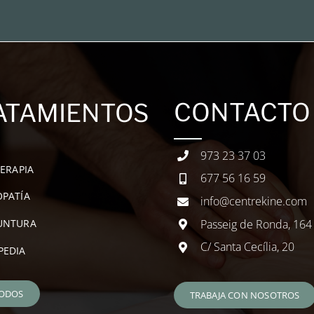
CONTACTO
ATAMIENTOS
973 23 37 03
TERAPIA
677 56 16 59
PATÍA
info@centrekine.com
Passeig de Ronda, 164
UNTURA
C/ Santa Cecília, 20
PEDIA
TODOS
TRABAJA CON NOSOTROS