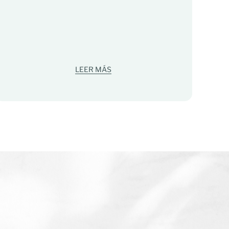
El
mo
ac
ha
LEER MÁS