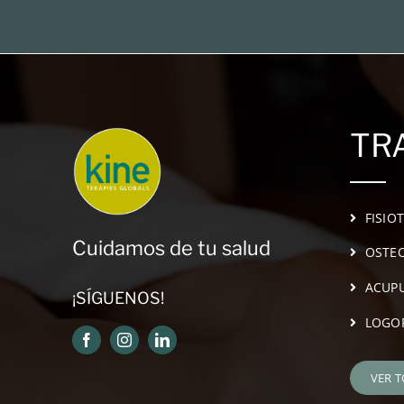
TR
FISIO
Cuidamos de tu salud
OSTEO
ACUP
¡SÍGUENOS!
LOGO
VER 