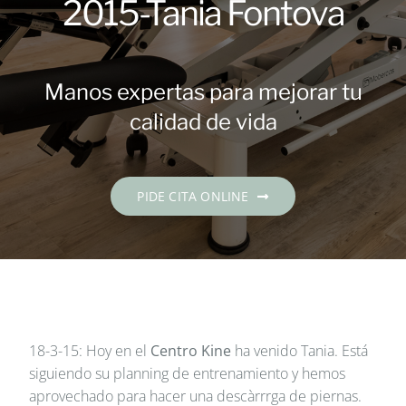
2015-Tania Fontova
Contacto
PIDE CITA
Manos expertas para mejorar tu
calidad de vida
Español
PIDE CITA ONLINE
18-3-15
:
Hoy
en el
Centro
Kine
ha venido
Tania
.
Está
siguiendo su
planning
de entrenamiento
y
hemos
aprovechado
para hacer una
descàrrrga
de
piernas.