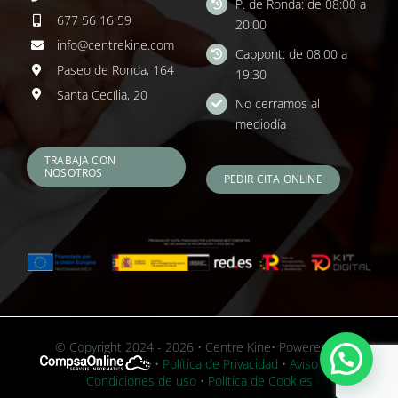
P. de Ronda: de 08:00 a
677 56 16 59
20:00
info@centrekine.com
Cappont: de 08:00 a
Paseo de Ronda, 164
19:30
Santa Cecília, 20
No cerramos al
mediodía
TRABAJA CON
NOSOTROS
PEDIR CITA ONLINE
© Copyright 2024 - 2026 • Centre Kine• Powered by
•
Política de Privacidad
•
Aviso Legal y
Condiciones de uso
•
Política de Cookies