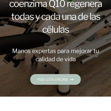
coenzima Q10 regenera
Contacto
todas y cada una de las
PIDE CITA
células
Español
Manos expertas para mejorar tu
calidad de vida
PIDE CITA ONLINE