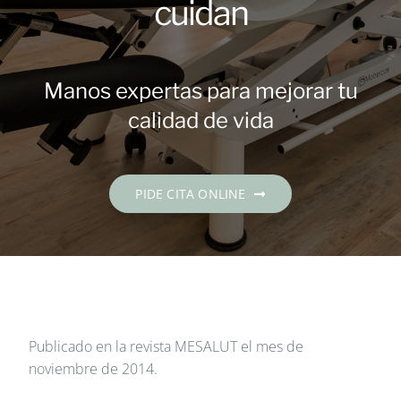
cuidan
Contacto
PIDE CITA
Manos expertas para mejorar tu
calidad de vida
Español
PIDE CITA ONLINE
Publicado en la revista MESALUT el mes de
noviembre de 2014.