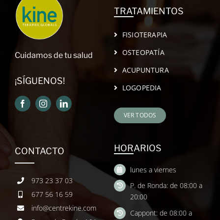
TRATAMIENTOS
FISIOTERAPIA
OSTEOPATÍA
Cuidamos de tu salud
ACUPUNTURA
¡SÍGUENOS!
LOGOPEDIA
VER TODOS
HORARIOS
CONTACTO
lunes a viernes
973 23 37 03
P. de Ronda: de 08:00 a
677 56 16 59
20:00
info@centrekine.com
Cappont: de 08:00 a