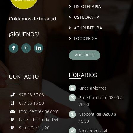
FISIOTERAPIA
OSTEOPATÍA
Cuidamos de tu salud
ACUPUNTURA
¡SÍGUENOS!
LOGOPEDIA
VER TODOS
HORARIOS
CONTACTO
lunes a viernes
973 23 37 03
P. de Ronda: de 08:00 a
677 56 16 59
20:00
info@centrekine.com
Cappont: de 08:00 a
Paseo de Ronda, 164
19:30
Santa Cecília, 20
No cerramos al