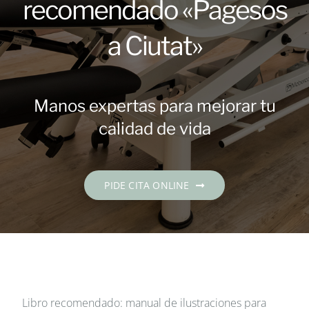
recomendado «Pagesos
Contacto
a Ciutat»
PIDE CITA
Español
Manos expertas para mejorar tu
calidad de vida
PIDE CITA ONLINE
Libro recomendado: manual de ilustraciones para