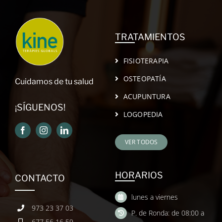
TRATAMIENTOS
FISIOTERAPIA
OSTEOPATÍA
Cuidamos de tu salud
ACUPUNTURA
¡SÍGUENOS!
LOGOPEDIA
VER TODOS
HORARIOS
CONTACTO
lunes a viernes
973 23 37 03
P. de Ronda: de 08:00 a
677 56 16 59