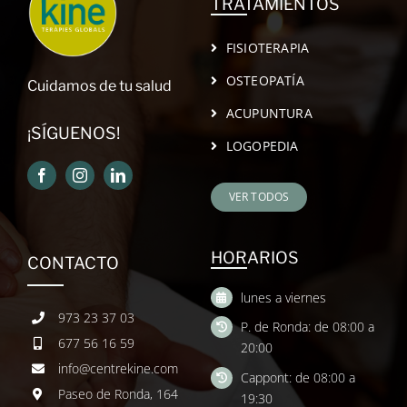
TRATAMIENTOS
FISIOTERAPIA
OSTEOPATÍA
Cuidamos de tu salud
ACUPUNTURA
¡SÍGUENOS!
LOGOPEDIA
VER TODOS
HORARIOS
CONTACTO
lunes a viernes
973 23 37 03
P. de Ronda: de 08:00 a
677 56 16 59
20:00
info@centrekine.com
Cappont: de 08:00 a
Paseo de Ronda, 164
19:30