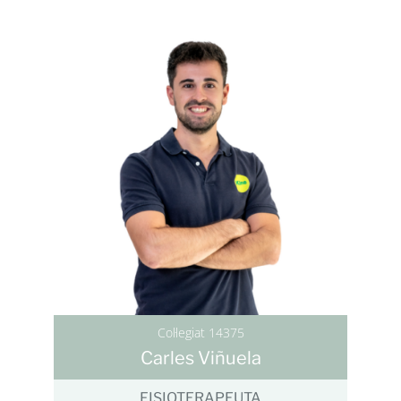
Col·legiat 14375
Carles Viñuela
FISIOTERAPEUTA