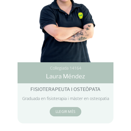
Col·legiada 14164
Laura Méndez
FISIOTERAPEUTA I OSTEÒPATA
Graduada en fisioterapia i màster en osteopatia
LLEGIR MÉS