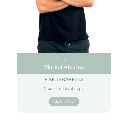
Col·legiat –
Markel Alvarez
FISIOTERAPEUTA
Graduat en fisioteràpia
LLEGIR MÉS