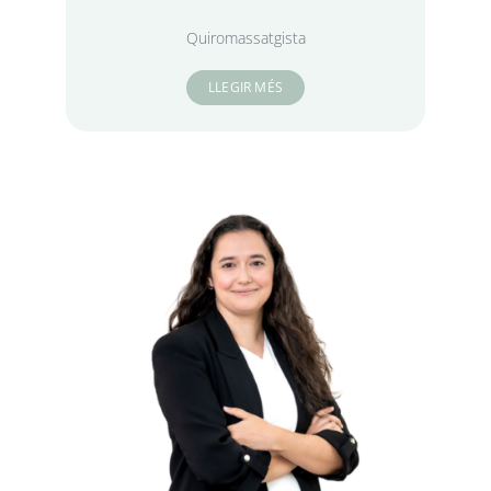
Quiromassatgista
LLEGIR MÉS