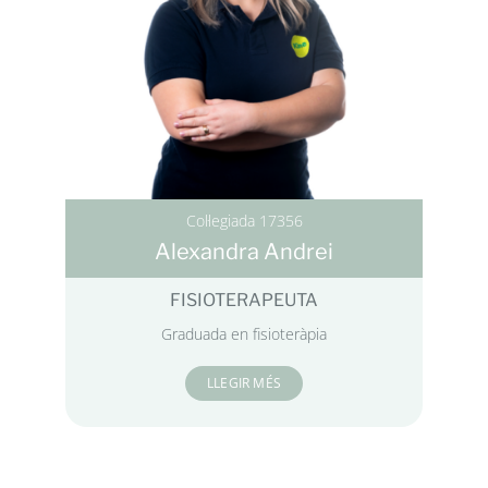
Col·legiada 17356
Alexandra Andrei
FISIOTERAPEUTA
Graduada en fisioteràpia
LLEGIR MÉS