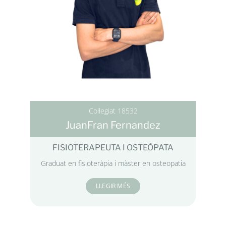
Col·legiat 18532
JuanFran Fernandez
FISIOTERAPEUTA I OSTEÒPATA
Graduat en fisioteràpia i màster en osteopatia
LLEGIR MÉS