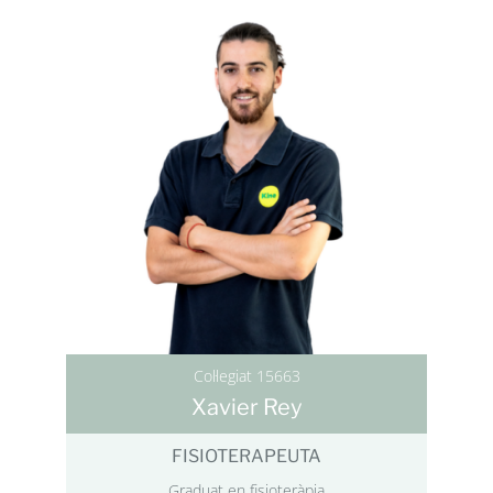
Col·legiat 15663
Xavier Rey
FISIOTERAPEUTA
Graduat en fisioteràpia