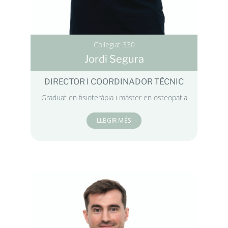
Col·legiat 330
Jordi Segura
DIRECTOR I COORDINADOR TÈCNIC
Graduat en fisioteràpia i màster en osteopatia
LLEGIR MÉS