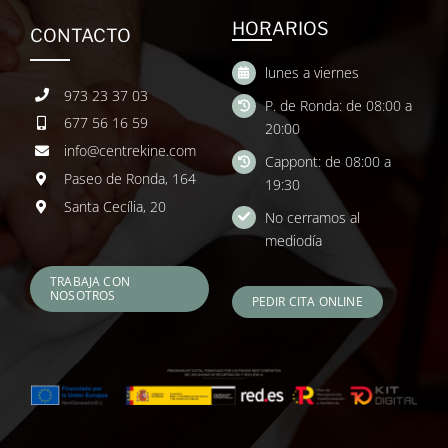
HORARIOS
CONTACTO
lunes a viernes
973 23 37 03
P. de Ronda: de 08:00 a
677 56 16 59
20:00
info@centrekine.com
Cappont: de 08:00 a
Paseo de Ronda, 164
19:30
Santa Cecília, 20
No cerramos al
mediodía
TRABAJA CON
NOSOTROS
PEDIR CITA ONLINE