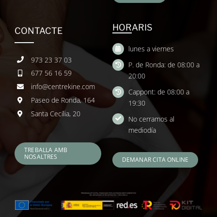
HORARIS
CONTACTE
lunes a viernes
973 23 37 03
P. de Ronda: de 08:00 a
677 56 16 59
20:00
info@centrekine.com
Cappont: de 08:00 a
Paseo de Ronda, 164
19:30
Santa Cecília, 20
No cerramos al
mediodía
TREBALLA AMB
NOSALTRES
DEMANAR CITA ONLINE