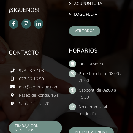
ACUPUNTURA
¡SÍGUENOS!
LOGOPEDIA
VER TODOS
HORARIOS
CONTACTO
lunes a viernes
973 23 37 03
P. de Ronda: de 08:00 a
677 56 16 59
20:00
info@centrekine.com
Cappont: de 08:00 a
Paseo de Ronda, 164
19:30
Santa Cecília, 20
No cerramos al
mediodía
TRABAJA CON
NOSOTROS
PEDIR CITA ONLINE