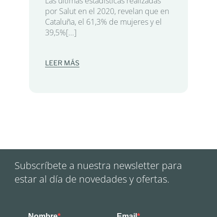
Las últimas estadísticas realizadas
por Salut en el 2020, revelan que en
Cataluña, el 61,3% de mujeres y el
39,5%[...]
LEER MÁS
Subscríbete a nuestra newsletter para
estar al día de novedades y ofertas.
Nombre
Email