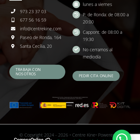
lunes a viernes
973 23 37 03
P. de Ronda: de 08:00 a
677 56 16 59
20:00
info@centrekine.com
Cappont: de 08:00 a
Paseo de Ronda, 164
19:30
Santa Cecília, 20
No cerramos al
mediodía
TRABAJA CON
NOSOTROS
PEDIR CITA ONLINE
© Copyright 2024 - 2026 • Centre Kine• Powered by