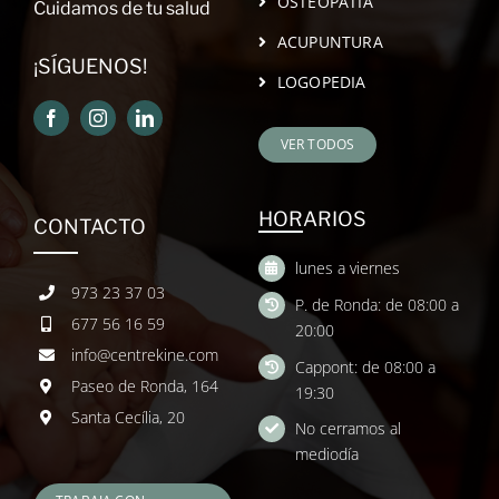
OSTEOPATÍA
Cuidamos de tu salud
ACUPUNTURA
¡SÍGUENOS!
LOGOPEDIA
VER TODOS
HORARIOS
CONTACTO
lunes a viernes
973 23 37 03
P. de Ronda: de 08:00 a
677 56 16 59
20:00
info@centrekine.com
Cappont: de 08:00 a
Paseo de Ronda, 164
19:30
Santa Cecília, 20
No cerramos al
mediodía