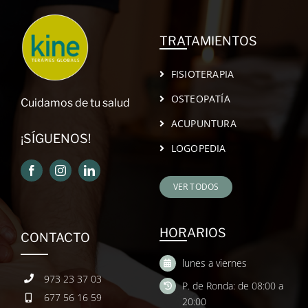
TRATAMIENTOS
FISIOTERAPIA
OSTEOPATÍA
Cuidamos de tu salud
ACUPUNTURA
¡SÍGUENOS!
LOGOPEDIA
VER TODOS
HORARIOS
CONTACTO
lunes a viernes
973 23 37 03
P. de Ronda: de 08:00 a
677 56 16 59
20:00