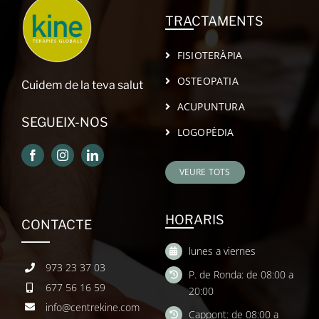
TRACTAMENTS
FISIOTERÀPIA
OSTEOPATIA
Cuidem de la teva salut
ACUPUNTURA
SEGUEIX-NOS
LOGOPÈDIA
VEURE TOTS
HORARIS
CONTACTE
lunes a viernes
973 23 37 03
P. de Ronda: de 08:00 a
677 56 16 59
20:00
info@centrekine.com
Cappont: de 08:00 a