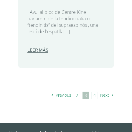
Avui al bloc de Centre Kine
parlarem de la tendinopatia o
“tendinitis” del supraespinós , una
lesió de l'espatlla[...]
LEER MÁS
Previous
Next
2
3
4