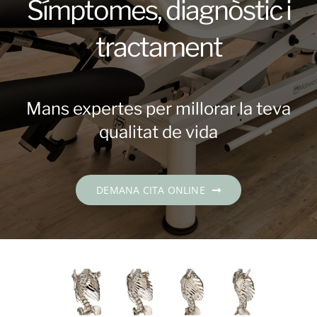
Símptomes, diagnòstic i
Contacte
tractament
DEMANA CITA
Català
Mans expertes per millorar la teva
qualitat de vida
DEMANA CITA ONLINE