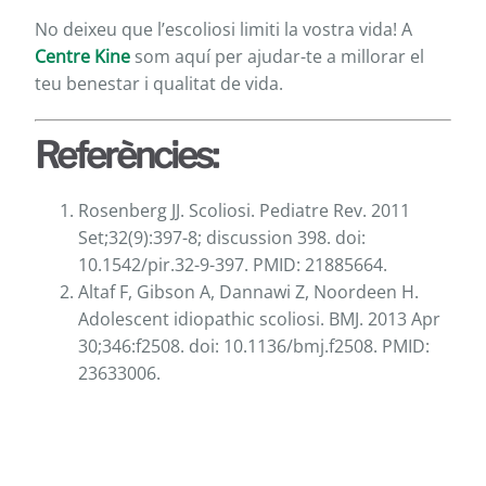
No deixeu que l’escoliosi limiti la vostra vida! A
Centre Kine
som aquí per ajudar-te a millorar el
teu benestar i qualitat de vida.
Referències:
Rosenberg JJ. Scoliosi. Pediatre Rev. 2011
Set;32(9):397-8; discussion 398. doi:
10.1542/pir.32-9-397. PMID: 21885664.
Altaf F, Gibson A, Dannawi Z, Noordeen H.
Adolescent idiopathic scoliosi. BMJ. 2013 Apr
30;346:f2508. doi: 10.1136/bmj.f2508. PMID:
23633006.