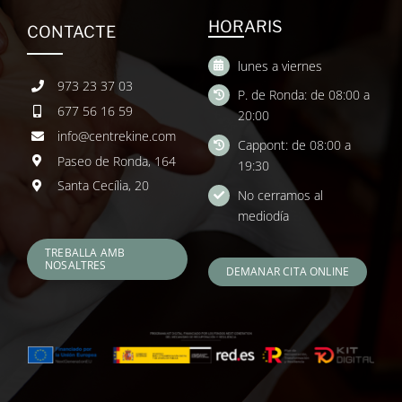
HORARIS
CONTACTE
lunes a viernes
973 23 37 03
P. de Ronda: de 08:00 a
677 56 16 59
20:00
info@centrekine.com
Cappont: de 08:00 a
Paseo de Ronda, 164
19:30
Santa Cecília, 20
No cerramos al
mediodía
TREBALLA AMB
NOSALTRES
DEMANAR CITA ONLINE