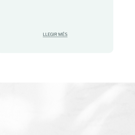
L'
en
mi
LLEGIR MÉS