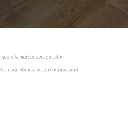
ar sobre la hidroteràpia de còlon.
, reequilibrar la nostra flora intestinal i