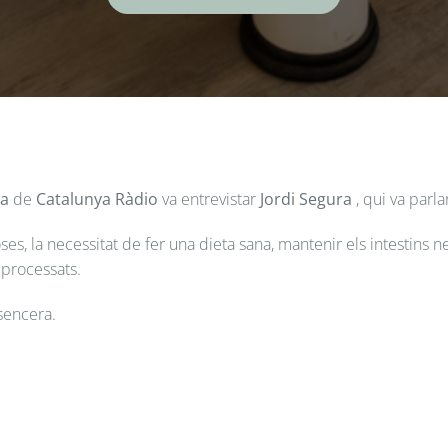
ia
de
Catalunya Ràdio
va entrevistar
Jordi Segura
, qui va parl
s, la necessitat de fer una dieta sana, mantenir els intestins nets
 processats.
sencera.