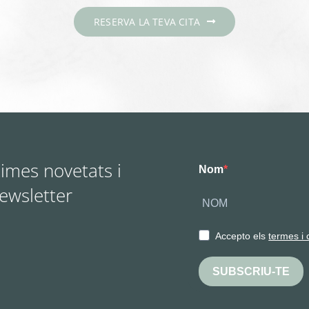
RESERVA LA TEVA CITA
times novetats i
Nom
Newsletter
Accepto els
termes i 
SUBSCRIU-TE