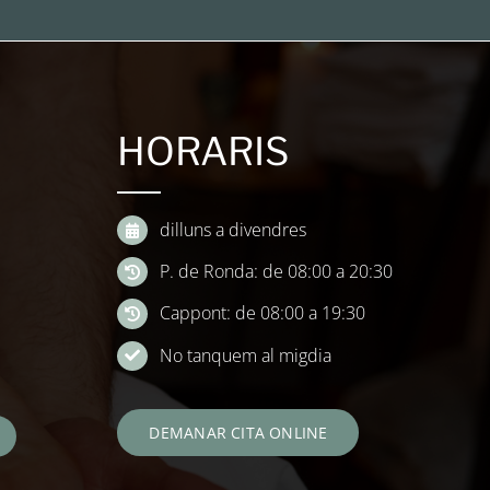
HORARIS
dilluns a divendres
P. de Ronda: de 08:00 a 20:30
Cappont: de 08:00 a 19:30
No tanquem al migdia
DEMANAR CITA ONLINE