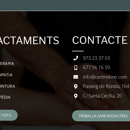
CONTACTE
ACTAMENTS
973 23 37 03
TERÀPIA
677 56 16 59
PATIA
info@centrekine.com
Passeig de Ronda, 164
UNTURA
C/ Santa Cecília, 20
PÈDIA
E TOTS
TREBALLA AMB NOSALTRES