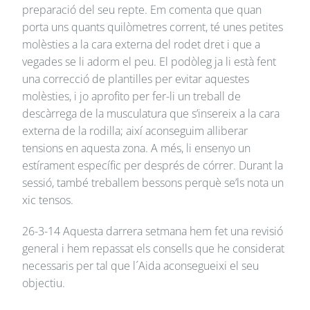
preparació del seu repte. Em comenta que quan
porta uns quants quilòmetres corrent, té unes petites
molèsties a la cara externa del rodet dret i que a
vegades se li adorm el peu. El podòleg ja li està fent
una correcció de plantilles per evitar aquestes
molèsties, i jo aprofito per fer-li un treball de
descàrrega de la musculatura que s’insereix a la cara
externa de la rodilla; així aconseguim alliberar
tensions en aquesta zona. A més, li ensenyo un
estírament específic per després de córrer. Durant la
sessió, també treballem bessons perquè se’ls nota un
xic tensos.
26-3-14 Aquesta darrera setmana hem fet una revisió
general i hem repassat els consells que he considerat
necessaris per tal que l´Aida aconsegueixi el seu
objectiu.