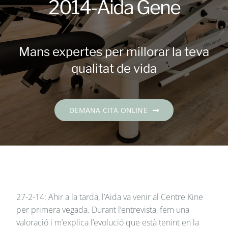
2014-Aida Gene
Contacte
DEMANA CITA
Mans expertes per millorar la teva
qualitat de vida
Català
DEMANA CITA ONLINE
27-2-14: Ahir a la tarda, l’Aida va venir al Centre Kine
per primera vegada. Durant l’entrevista, fem una
valoració i m’explica l’evolució que està tenint en la