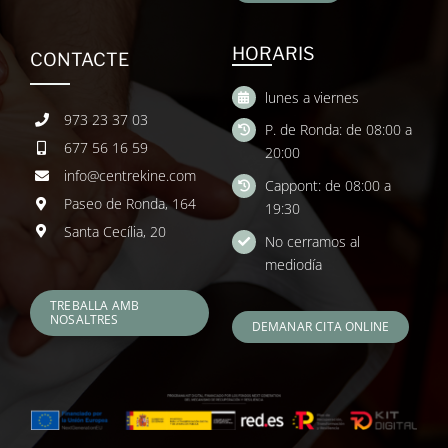
HORARIS
CONTACTE
lunes a viernes
973 23 37 03
P. de Ronda: de 08:00 a
677 56 16 59
20:00
info@centrekine.com
Cappont: de 08:00 a
Paseo de Ronda, 164
19:30
Santa Cecília, 20
No cerramos al
mediodía
TREBALLA AMB
NOSALTRES
DEMANAR CITA ONLINE