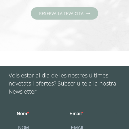
RESERVA LA TEVA CITA
Vols estar al dia de les nostres últimes
novetats i ofertes? Subscriu-te a la nostra
Newsletter
Nom
Email