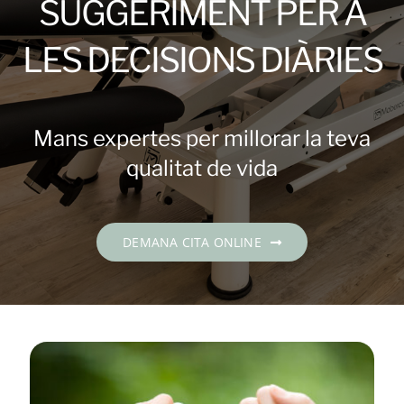
SUGGERIMENT PER A
Contacte
LES DECISIONS DIÀRIES
DEMANA CITA
Català
Mans expertes per millorar la teva
qualitat de vida
DEMANA CITA ONLINE