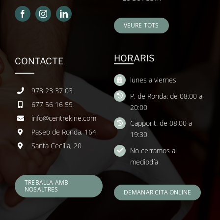
VEURE TOTS
HORARIS
CONTACTE
lunes a viernes
973 23 37 03
P. de Ronda: de 08:00 a
677 56 16 59
20:00
info@centrekine.com
Cappont: de 08:00 a
Paseo de Ronda, 164
19:30
Santa Cecília, 20
No cerramos al
mediodía
TREBALLA AMB
NOSALTRES
DEMANAR CITA ONLINE