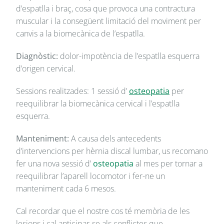
d’espatlla i braç, cosa que provoca una contractura
muscular i la consegüent limitació del moviment per
canvis a la biomecànica de l’espatlla.
Diagnòstic:
dolor-impotència de l’espatlla esquerra
d’origen cervical.
Sessions realitzades: 1 sessió d’
osteopatia
per
reequilibrar la biomecànica cervical i l’espatlla
esquerra.
Manteniment:
A causa dels antecedents
d’intervencions per hèrnia discal lumbar, us recomano
fer una nova sessió d’
osteopatia
al mes per tornar a
reequilibrar l’aparell locomotor i fer-ne un
manteniment cada 6 mesos.
Cal recordar que el nostre cos té memòria de les
lesions i cal anticipar-se als conflictes que