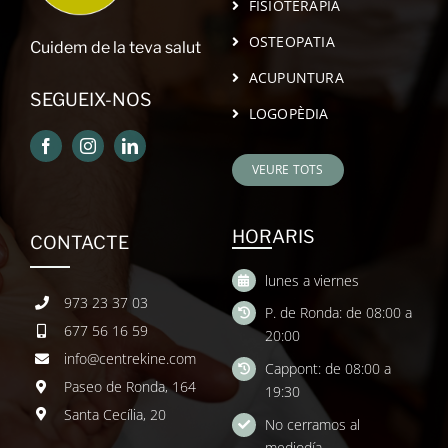
FISIOTERÀPIA
OSTEOPATIA
Cuidem de la teva salut
ACUPUNTURA
SEGUEIX-NOS
LOGOPÈDIA
VEURE TOTS
HORARIS
CONTACTE
lunes a viernes
973 23 37 03
P. de Ronda: de 08:00 a
677 56 16 59
20:00
info@centrekine.com
Cappont: de 08:00 a
Paseo de Ronda, 164
19:30
Santa Cecília, 20
No cerramos al
mediodía