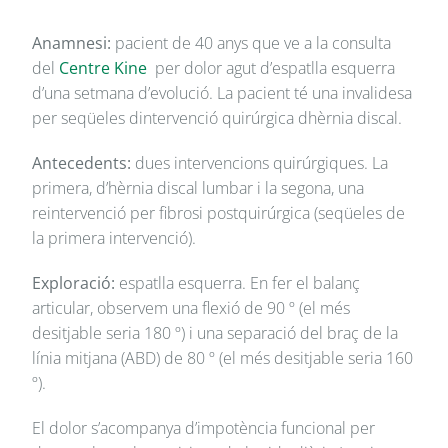
Anamnesi:
pacient de 40 anys que ve a la consulta
del
Centre Kine
per dolor agut d’espatlla esquerra
d’una setmana d’evolució. La pacient té una invalidesa
per seqüeles dintervenció quirúrgica dhèrnia discal.
Antecedents:
dues intervencions quirúrgiques. La
primera, d’hèrnia discal lumbar i la segona, una
reintervenció per fibrosi postquirúrgica (seqüeles de
la primera intervenció).
Exploració:
espatlla esquerra. En fer el balanç
articular, observem una flexió de 90 º (el més
desitjable seria 180 º) i una separació del braç de la
línia mitjana (ABD) de 80 º (el més desitjable seria 160
º).
El dolor s’acompanya d’impotència funcional per