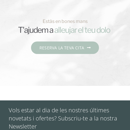
Estàs en bones mans
T'ajudem a
RESERVA LA TEVA CITA
Vols estar al dia de les nostres últimes
novetats i ofertes? Subscriu-te a la nostra
Newsletter