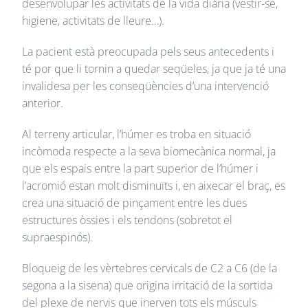
desenvolupar les activitats de la vida diària (vestir-se,
higiene, activitats de lleure…).
La pacient està preocupada pels seus antecedents i
té por que li tornin a quedar seqüeles, ja que ja té una
invalidesa per les conseqüències d’una intervenció
anterior.
Al terreny articular, l’húmer es troba en situació
incòmoda respecte a la seva biomecànica normal, ja
que els espais entre la part superior de l’húmer i
l’acromió estan molt disminuïts i, en aixecar el braç, es
crea una situació de pinçament entre les dues
estructures òssies i els tendons (sobretot el
supraespinós).
Bloqueig de les vèrtebres cervicals de C2 a C6 (de la
segona a la sisena) que origina irritació de la sortida
del plexe de nervis que inerven tots els músculs