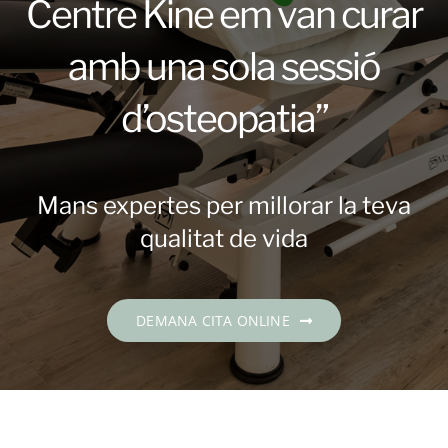
Centre Kine em van curar
Contacte
amb una sola sessió
DEMANA CITA
d’osteopatia”
Català
Mans expertes per millorar la teva
qualitat de vida
DEMANA CITA ONLINE