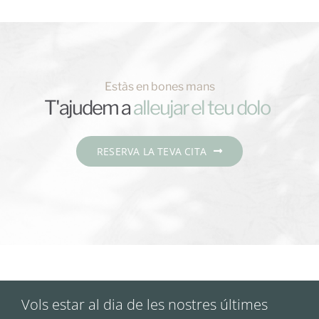
Estàs en bones mans
T'ajudem a
RESERVA LA TEVA CITA
Vols estar al dia de les nostres últimes