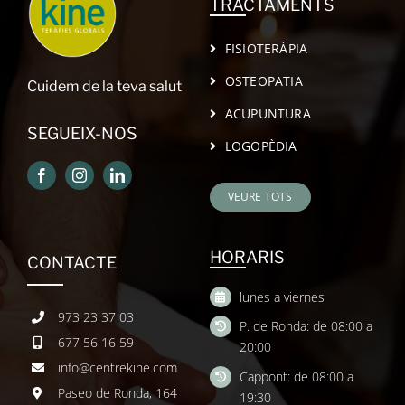
TRACTAMENTS
FISIOTERÀPIA
OSTEOPATIA
Cuidem de la teva salut
ACUPUNTURA
SEGUEIX-NOS
LOGOPÈDIA
VEURE TOTS
HORARIS
CONTACTE
lunes a viernes
973 23 37 03
P. de Ronda: de 08:00 a
677 56 16 59
20:00
info@centrekine.com
Cappont: de 08:00 a
Paseo de Ronda, 164
19:30