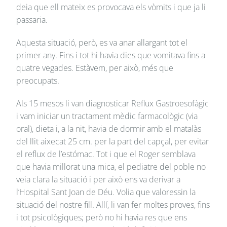
deia que ell mateix es provocava els vòmits i que ja li
passaria.
Aquesta situació, però, es va anar allargant tot el
primer any. Fins i tot hi havia dies que vomitava fins a
quatre vegades. Estàvem, per això, més que
preocupats.
Als 15 mesos li van diagnosticar Reflux Gastroesofàgic
i vam iniciar un tractament mèdic farmacològic (via
oral), dieta i, a la nit, havia de dormir amb el matalàs
del llit aixecat 25 cm. per la part del capçal, per evitar
el reflux de l’estómac. Tot i que el Roger semblava
que havia millorat una mica, el pediatre del poble no
veia clara la situació i per això ens va derivar a
l’Hospital Sant Joan de Déu. Volia que valoressin la
situació del nostre fill. Allí, li van fer moltes proves, fins
i tot psicològiques; però no hi havia res que ens