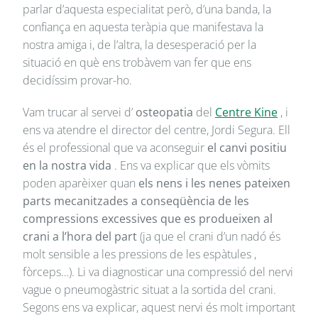
parlar d’aquesta especialitat però, d’una banda, la
confiança en aquesta teràpia que manifestava la
nostra amiga i, de l’altra, la desesperació per la
situació en què ens trobàvem van fer que ens
decidíssim provar-ho.
Vam trucar al servei d’
osteopatia
del
Centre Kine
, i
ens va atendre el director del centre, Jordi Segura. Ell
és el professional que va aconseguir
el canvi positiu
en la nostra vida
. Ens va explicar que els vòmits
poden aparèixer quan
els nens i les nenes pateixen
parts mecanitzades a conseqüència de les
compressions excessives que es produeixen al
crani a l’hora del part
(ja que el crani d’un nadó és
molt sensible a les pressions de les espàtules ,
fòrceps…). Li va diagnosticar una compressió del nervi
vague o pneumogàstric situat a la sortida del crani.
Segons ens va explicar, aquest nervi és molt important