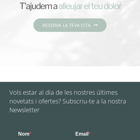
T'ajudem a
RESERVA LA TEVA CITA
Vols estar al dia de les nostres últimes
novetats i ofertes? Subscriu-te a la nostra
Newsletter
Nom
Email