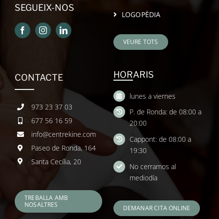
SEGUEIX-NOS
LOGOPÈDIA
VEURE TOTS
HORARIS
CONTACTE
lunes a viernes
973 23 37 03
P. de Ronda: de 08:00 a
677 56 16 59
20:00
info@centrekine.com
Cappont: de 08:00 a
Paseo de Ronda, 164
19:30
Santa Cecília, 20
No cerramos al
mediodía
TREBALLA AMB
NOSALTRES
DEMANAR CITA ONLINE