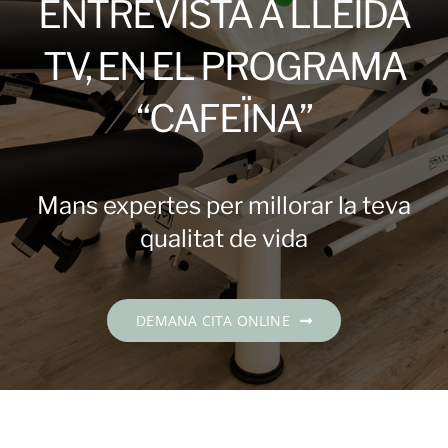
ENTREVISTA A LLEIDA
Contacte
TV, EN EL PROGRAMA
DEMANA CITA
“CAFEÏNA”
Català
Mans expertes per millorar la teva
qualitat de vida
DEMANA CITA ONLINE