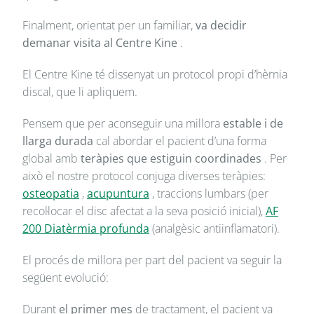
Finalment, orientat per un familiar,
va decidir
demanar visita al Centre Kine
.
El Centre Kine té dissenyat un protocol propi d’hèrnia
discal, que li apliquem.
Pensem que per aconseguir una millora
estable i de
llarga durada
cal abordar el pacient d’una forma
global amb
teràpies que estiguin coordinades
. Per
això el nostre protocol conjuga diverses teràpies:
osteopatia
,
acupuntura
, traccions lumbars (per
recol·locar el disc afectat a la seva posició inicial),
AF
200 Diatèrmia profunda
(analgèsic antiinflamatori).
El procés de millora per part del pacient va seguir la
següent evolució:
Durant
el primer mes
de tractament, el pacient va