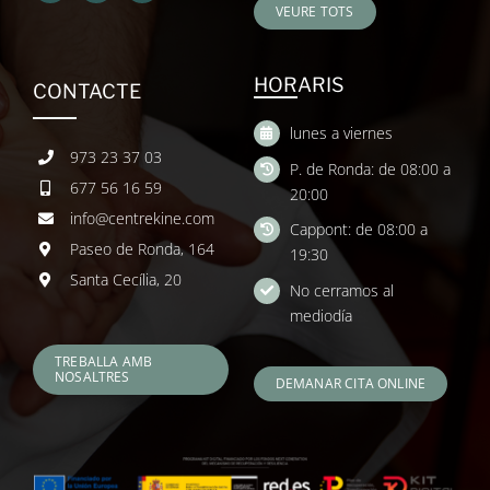
VEURE TOTS
HORARIS
CONTACTE
lunes a viernes
973 23 37 03
P. de Ronda: de 08:00 a
677 56 16 59
20:00
info@centrekine.com
Cappont: de 08:00 a
Paseo de Ronda, 164
19:30
Santa Cecília, 20
No cerramos al
mediodía
TREBALLA AMB
NOSALTRES
DEMANAR CITA ONLINE