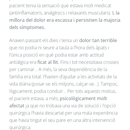
pacient tenia la sensació que estava molt medicat
(antiinflamatoris, analgèsics i relaxants musculars).
I, la
millora del dolor era escassa i persistien la majoria
dels símptomes.
Anaven passant els dies i tenia un
dolor tan terrible
que no podia ni seure a taula a l’hora dels àpats i
l’única posició en què podia estar amb actitud
antiàlgica era
ficat al llit.
Fins i tot necessitava crosses
per caminar… A més, la seva dependència de la
família era total: l’havien d’ajudar a les activitats de la
vida diària (posar-se els mitjons, calçar-se…). Tampoc,
lògicament, podia conduir… Per tots aquests motius,
el pacient estava, a més,
psicològicament molt
afectat
ja que no trobava una via de solució i l’opció
quirúrgica l’havia descartat per una mala experiència
que havia tingut el seu pare en una altra intervenció
quirúrgica.