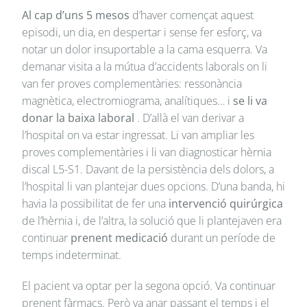
Al cap d’uns 5 mesos
d’haver començat aquest
episodi, un dia, en despertar i sense fer esforç, va
notar un dolor insuportable a la cama esquerra. Va
demanar visita a la mútua d’accidents laborals on li
van fer proves complementàries: ressonància
magnètica, electromiograma, analítiques… i
se li va
donar la baixa laboral
. D’allà el van derivar a
l’hospital on va estar ingressat. Li van ampliar les
proves complementàries i li van diagnosticar hèrnia
discal L5-S1. Davant de la persistència dels dolors, a
l’hospital li van plantejar dues opcions. D’una banda, hi
havia la possibilitat de fer una
intervenció quirúrgica
de l’hèrnia i, de l’altra, la solució que li plantejaven era
continuar
prenent medicació
durant un període de
temps indeterminat.
El pacient va optar per la segona opció. Va continuar
prenent fàrmacs. Però va anar passant el temps i el