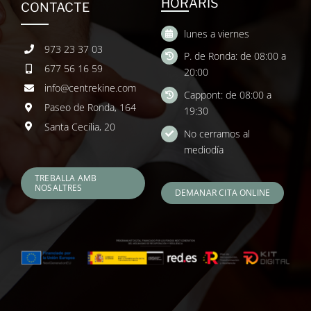
HORARIS
CONTACTE
lunes a viernes
973 23 37 03
P. de Ronda: de 08:00 a
677 56 16 59
20:00
info@centrekine.com
Cappont: de 08:00 a
Paseo de Ronda, 164
19:30
Santa Cecília, 20
No cerramos al
mediodía
TREBALLA AMB
NOSALTRES
DEMANAR CITA ONLINE