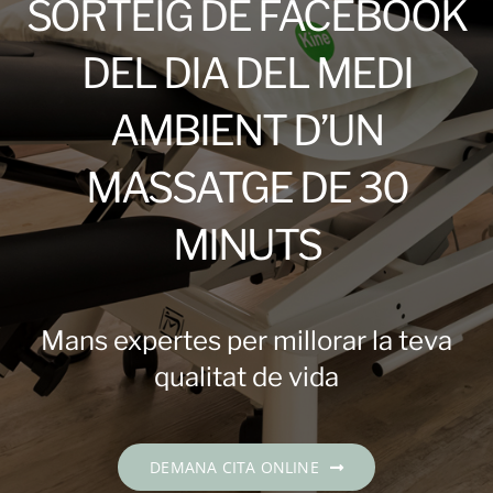
SORTEIG DE FACEBOOK
Contacte
DEL DIA DEL MEDI
DEMANA CITA
AMBIENT D’UN
Català
MASSATGE DE 30
MINUTS
Mans expertes per millorar la teva
qualitat de vida
DEMANA CITA ONLINE