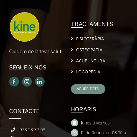
TRACTAMENTS
FISIOTERÀPIA
OSTEOPATIA
Cuidem de la teva salut
ACUPUNTURA
SEGUEIX-NOS
LOGOPÈDIA
VEURE TOTS
HORARIS
CONTACTE
lunes a viernes
973 23 37 03
P. de Ronda: de 08:00 a