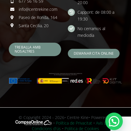
677 56 16 59
20:00
info@centrekine.com
Cappont: de 08:00 a
Paseo de Ronda, 164
19:30
Santa Cecília, 20
No cerramos al
mediodía
TREBALLA AMB
NOSALTRES
DEMANAR CITA ONLINE
© Copyright 2024 - 2026• Centre Kine• Powered by
•
Política de Privacitat
•
Avís Legal i
Condicions d'ús
•
Politica de Cookies