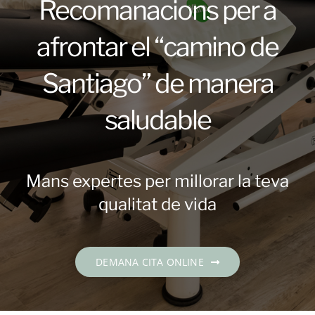
Recomanacions per a
Contacte
afrontar el “camino de
DEMANA CITA
Santiago” de manera
Català
saludable
Mans expertes per millorar la teva
qualitat de vida
DEMANA CITA ONLINE