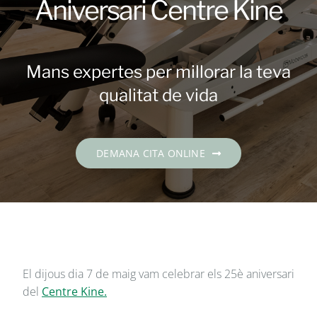
Aniversari Centre Kine
Contacte
DEMANA CITA
Mans expertes per millorar la teva
qualitat de vida
Català
DEMANA CITA ONLINE
El dijous dia 7 de maig vam celebrar els 25è aniversari
del
Centre Kine.