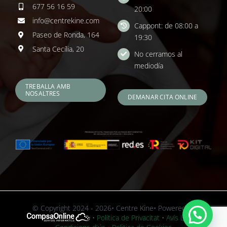
677 56 16 59
20:00
info@centrekine.com
Cappont: de 08:00 a
Paseo de Ronda, 164
19:30
Santa Cecília, 20
No cerramos al
mediodía
TREBALLA AMB
NOSALTRES
DEMANAR CITA ONLINE
© Copyright 2024 - 2026• Centre Kine• Powered by
•
Política de Privacitat
•
Avís Legal i