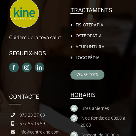
TRACTAMENTS
FISIOTERÀPIA
OSTEOPATIA
Cuidem de la teva salut
ACUPUNTURA
SEGUEIX-NOS
LOGOPÈDIA
VEURE TOTS
HORARIS
CONTACTE
lunes a viernes
973 23 37 03
P. de Ronda: de 08:00 a
677 56 16 59
20:00
info@centrekine.com
Cappont: de 08:00 a