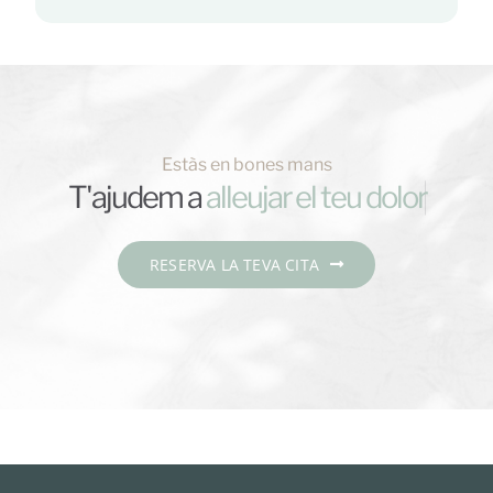
Estàs en bones mans
T'ajudem a
RESERVA LA TEVA CITA