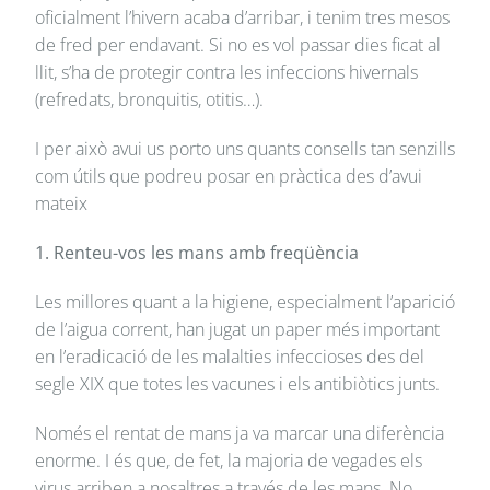
oficialment l’hivern acaba d’arribar, i tenim tres mesos
de fred per endavant. Si no es vol passar dies ficat al
llit, s’ha de protegir contra les infeccions hivernals
(refredats, bronquitis, otitis…).
I per això avui us porto uns quants consells tan senzills
com útils que podreu posar en pràctica des d’avui
mateix
1. Renteu-vos les mans amb freqüència
Les millores quant a la higiene, especialment l’aparició
de l’aigua corrent, han jugat un paper més important
en l’eradicació de les malalties infeccioses des del
segle XIX que totes les vacunes i els antibiòtics junts.
Només el rentat de mans ja va marcar una diferència
enorme. I és que, de fet, la majoria de vegades els
virus arriben a nosaltres a través de les mans. No