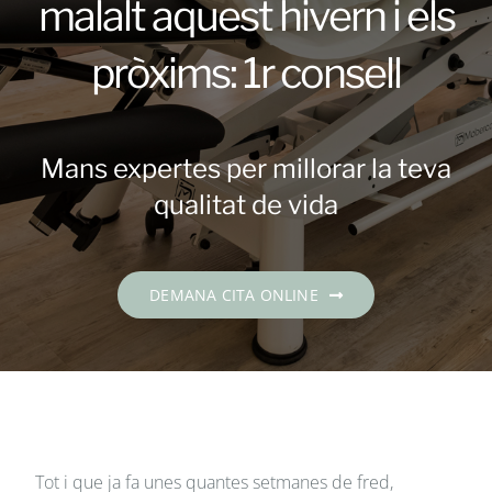
malalt aquest hivern i els
Contacte
pròxims: 1r consell
DEMANA CITA
Català
Mans expertes per millorar la teva
qualitat de vida
DEMANA CITA ONLINE
Tot i que ja fa unes quantes setmanes de fred,