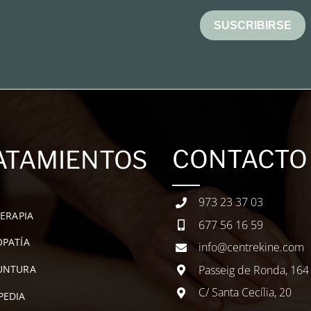
SUSCRIBIRSE
CONTACTO
ATAMIENTOS
973 23 37 03
TERAPIA
677 56 16 59
PATÍA
info@centrekine.com
Passeig de Ronda, 164
UNTURA
C/ Santa Cecília, 20
PEDIA