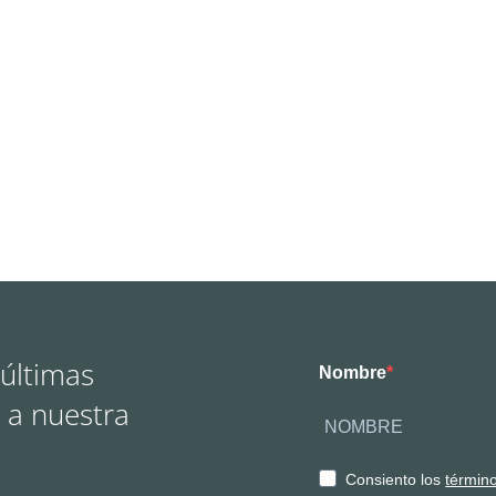
 últimas
Nombre
 a nuestra
Consiento los
términ