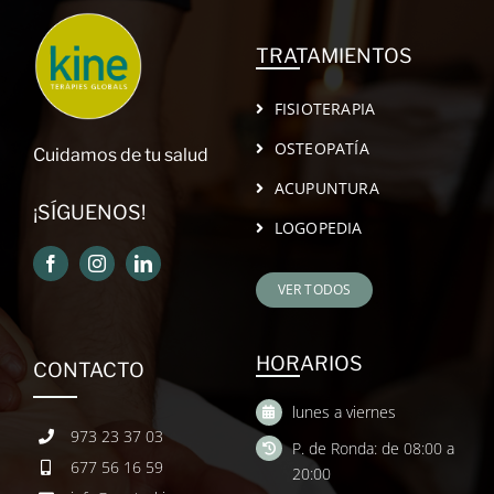
TRATAMIENTOS
FISIOTERAPIA
OSTEOPATÍA
Cuidamos de tu salud
ACUPUNTURA
¡SÍGUENOS!
LOGOPEDIA
VER TODOS
HORARIOS
CONTACTO
lunes a viernes
973 23 37 03
P. de Ronda: de 08:00 a
677 56 16 59
20:00