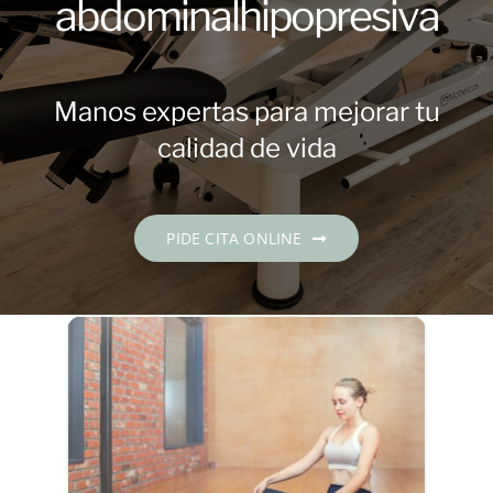
abdominalhipopresiva
Contacto
PIDE CITA
Manos expertas para mejorar tu
calidad de vida
Español
PIDE CITA ONLINE