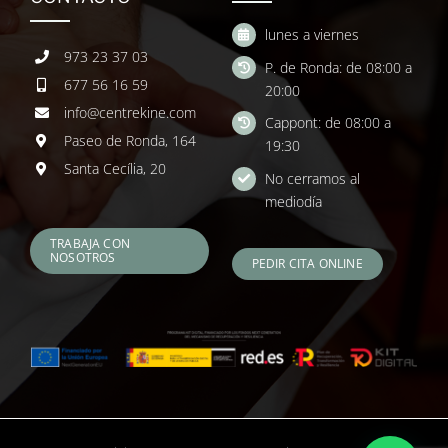
lunes a viernes
973 23 37 03
P. de Ronda: de 08:00 a
677 56 16 59
20:00
info@centrekine.com
Cappont: de 08:00 a
Paseo de Ronda, 164
19:30
Santa Cecília, 20
No cerramos al
mediodía
TRABAJA CON
NOSOTROS
PEDIR CITA ONLINE