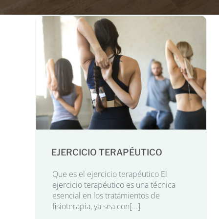
EJERCICIO TERAPÉUTICO
Que es el ejercicio terapéutico El
ejercicio terapéutico es una técnica
esencial en los tratamientos de
fisioterapia, ya sea con[...]