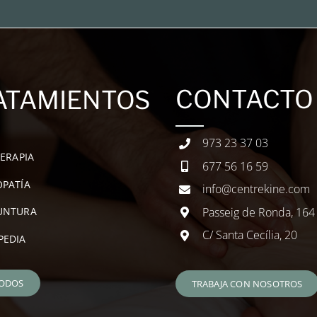
CONTACTO
ATAMIENTOS
973 23 37 03
TERAPIA
677 56 16 59
PATÍA
info@centrekine.com
Passeig de Ronda, 164
UNTURA
C/ Santa Cecília, 20
PEDIA
TODOS
TRABAJA CON NOSOTROS