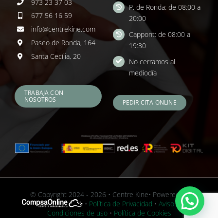
973 23 37 03
P. de Ronda: de 08:00 a
677 56 16 59
20:00
info@centrekine.com
Cappont: de 08:00 a
Paseo de Ronda, 164
19:30
Santa Cecília, 20
No cerramos al
mediodía
TRABAJA CON
NOSOTROS
PEDIR CITA ONLINE
© Copyright 2024 - 2026 • Centre Kine• Powered by
•
Política de Privacidad
•
Aviso Legal y
Condiciones de uso
•
Política de Cookies