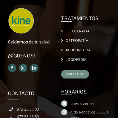
TRATAMIENTOS
FISIOTERAPIA
OSTEOPATÍA
Cuidamos de tu salud
ACUPUNTURA
¡SÍGUENOS!
LOGOPEDIA
VER TODOS
HORARIOS
CONTACTO
lunes a viernes
973 23 37 03
P. de Ronda: de 08:00 a
677 56 16 59