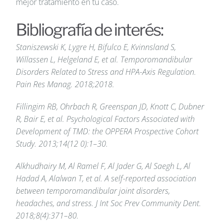
mejor tratamiento en tu caso.
Bibliografía de interés:
Staniszewski K, Lygre H, Bifulco E, Kvinnsland S,
Willassen L, Helgeland E, et al. Temporomandibular
Disorders Related to Stress and HPA-Axis Regulation.
Pain Res Manag. 2018;2018.
Fillingim RB, Ohrbach R, Greenspan JD, Knott C, Dubner
R, Bair E, et al. Psychological Factors Associated with
Development of TMD: the OPPERA Prospective Cohort
Study.
2013;14(12 0):1–30.
Alkhudhairy M, Al Ramel F, Al Jader G, Al Saegh L, Al
Hadad A, Alalwan T, et al.
A self-reported association
between temporomandibular joint disorders,
headaches, and stress. J Int Soc Prev Community Dent.
2018;8(4):371–80.