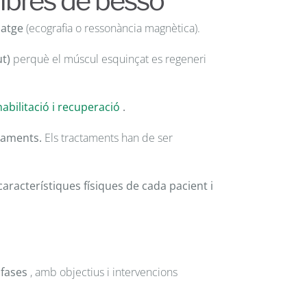
fibres de bessó
matge
(ecografia o ressonància magnètica).
t)
perquè el múscul esquinçat es regeneri
habilitació i recuperació
.
iraments.
Els tractaments han de ser
característiques físiques de cada pacient i
 fases
, amb objectius i intervencions