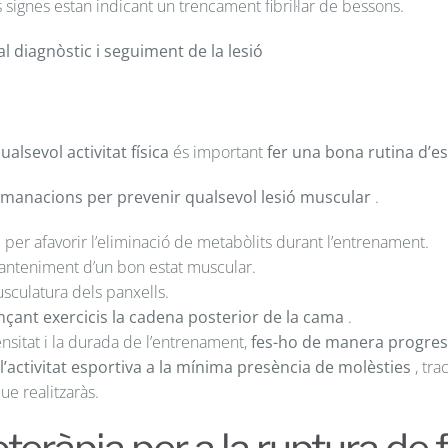
signes estan indicant un trencament fibril·lar de bessons.
al diagnòstic i seguiment de la lesió
alsevol activitat física
és important
fer una bona rutina d’e
comanacions per prevenir qualsevol lesió muscular
.
a
per afavorir l’eliminació de metabòlits durant l’entrenament.
nteniment d’un bon estat muscular.
sculatura dels panxells.
ançant exercicis la cadena posterior de la cama
.
ensitat i la durada de l’entrenament,
fes-ho de manera progres
l’activitat esportiva a la mínima presència de molèsties
, tra
ue realitzaràs.