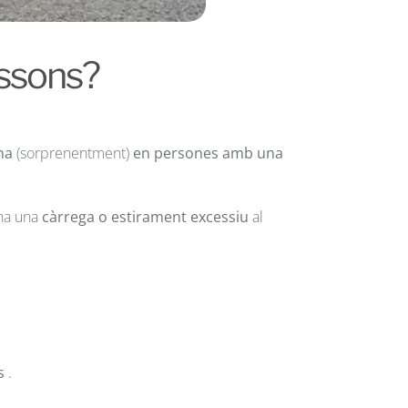
essons?
na
(sorprenentment)
en persones amb una
 ha una
càrrega o estirament excessiu
al
s
.