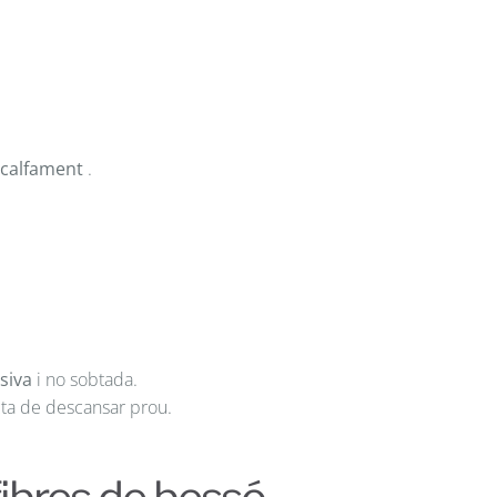
scalfament
.
siva
i no sobtada.
cta de descansar prou.