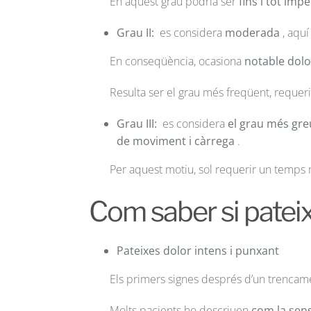
En aquest grau podria ser
fins i tot imp
Grau II:
es considera
moderada
, aquí
En conseqüència, ocasiona
notable dolo
Resulta ser el grau més freqüent, requer
Grau III:
es considera
el grau més gre
de moviment i càrrega
.
Per aquest motiu, sol requerir un temps
Com saber si pateix
Pateixes dolor intens i punxant
Els primers signes després d’un trencam
Molts pacients ho descriuen
com la sen