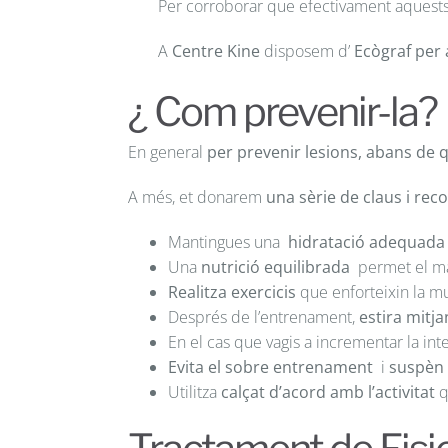
Per corroborar que efectivament aquests 
A
Centre Kine
disposem d’
Ecògraf per 
¿ Com prevenir-la?
En general
per prevenir lesions, abans de qu
A més, et donarem
una sèrie de claus i re
Mantingues una
hidratació adequad
Una
nutrició equilibrada
permet el ma
Realitza exercicis
que enforteixin la mu
Després de l’entrenament,
estira mitj
En el cas que vagis a incrementar la int
Evita el sobre entrenament
i
suspèn 
Utilitza
calçat d’acord amb l’activitat
q