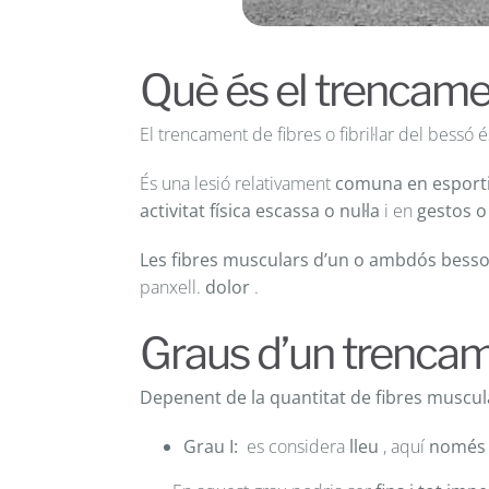
Què és el trencament
El trencament de fibres o fibril·lar del bes
És una lesió relativament
comuna en esportis
activitat física escassa o nul·la
i en
gestos o
Les fibres musculars d’un o ambdós bess
panxell.
dolor
.
Graus d’un trencam
Depenent de la quantitat de fibres muscul
Grau I:
es considera
lleu
, aquí
només 