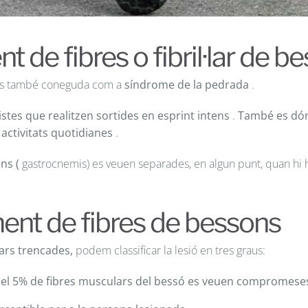
 de fibres o fibril·lar de b
só és també coneguda com a
síndrome de la pedrada
.
tes que realitzen sortides en esprint intens
.
També es dó
 activitats quotidianes
.
ons
(
gastrocnemis) es veuen separades, en algun punt, quan hi
ent de fibres de bessons
ars trencades,
podem classificar la lesió en tres graus:
el 5% de fibres musculars del bessó es veuen compromese