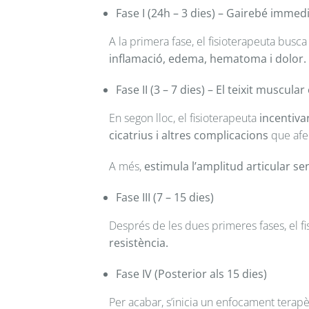
Fase I (24h – 3 dies)
– Gairebé immed
A la primera fase, el fisioterapeuta busc
inflamació, edema, hematoma i dolor.
Fase II (3 – 7 dies)
–
El teixit muscula
En segon lloc, el fisioterapeuta
incentivar
cicatrius i altres complicacions
que afec
A més,
estimula l’amplitud articular
se
Fase III (7 – 15 dies)
Després de les dues primeres fases, el f
resistència.
Fase IV (Posterior als 15 dies)
Per acabar, s’inicia un enfocament terap