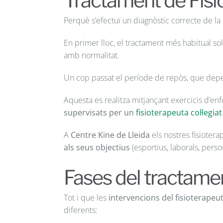
Tractament de Fisio
Perquè s’efectuï un diagnòstic correcte de la 
En primer lloc, el tractament més habitual so
amb normalitat.
Un cop passat el període de repòs, que depend
Aquesta es realitza mitjançant exercicis d’en
supervisats per un
fisioterapeuta col·legiat
A
Centre Kine de Lleida
els nostres fisioter
als seus objectius
(esportius, laborals, perso
Fases del tractame
Tot i que les
intervencions del fisioterapeu
diferents: