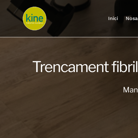
Skip
to
content
Inici
Nosa
Trencament fibril
Mans