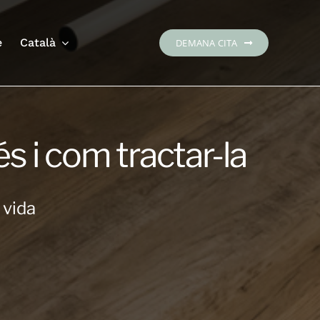
e
Català
DEMANA CITA
s i com tractar-la
 vida