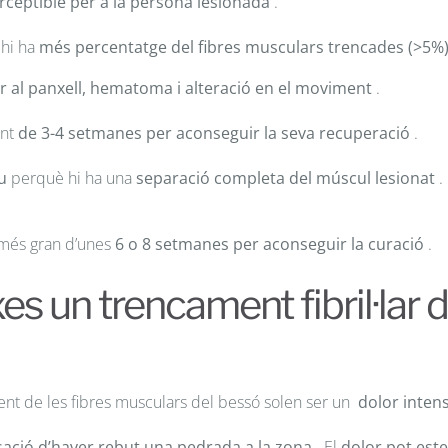
erceptible per a la persona lesionada
.
 hi ha
més percentatge del fibres musculars trencades (>5%
r al panxell, hematoma i alteració en el moviment
.
int
de 3-4 setmanes per aconseguir la seva recuperació
.
u
perquè hi ha una
separació completa del múscul lesionat
.
 més gran d’unes
6 o 8 setmanes per aconseguir la curació
.
es un trencament fibril·lar
ent de les fibres musculars del bessó solen ser un
dolor intens
sació d’haver rebut una pedrada a la zona
. El
dolor pot este