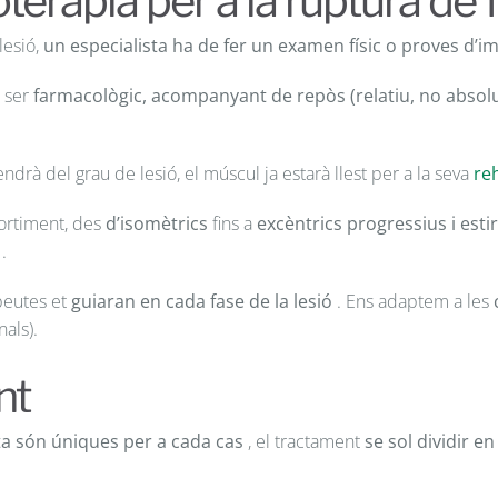
teràpia per a la ruptura de 
lesió,
un especialista ha de fer un examen físic o proves d’i
l ser
farmacològic, acompanyant de repòs (relatiu, no absolu
rà del grau de lesió, el múscul ja estarà llest per a la seva
re
fortiment, des
d’isomètrics
fins a
excèntrics progressius
i est
.
apeutes et
guiaran en cada fase de la lesió
. Ens adaptem a les
nals).
nt
ta són úniques per a cada cas
, el tractament
se sol dividir en