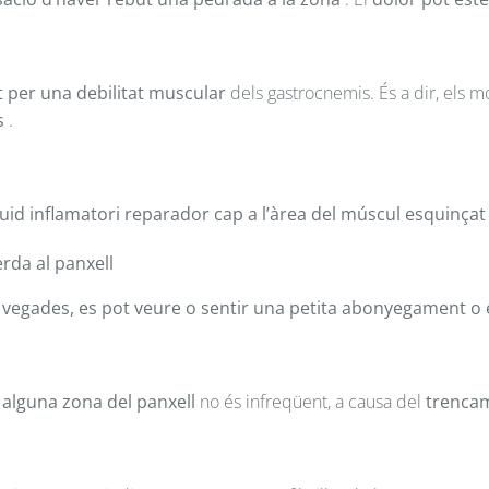
 per una debilitat muscular
dels gastrocnemis. És a dir, els 
s
.
uid inflamatori reparador cap a l’àrea del múscul esquinçat
rda al panxell
 vegades, es pot veure o sentir una petita abonyegament o e
lguna zona del panxell
no és infreqüent, a causa del
trencam