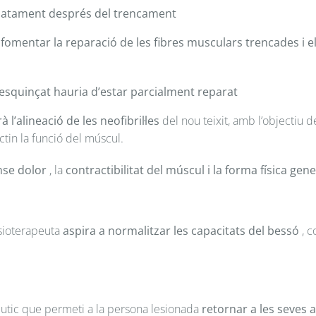
iatament després del trencament
a
fomentar la reparació de les fibres musculars trencades i
e
r esquinçat hauria d’estar parcialment reparat
à l’alineació de les neofibril·les
del nou teixit, amb l’objectiu 
tin la funció del múscul.
nse dolor
, la
contractibilitat del múscul i la forma física gene
isioterapeuta
aspira a normalitzar les capacitats del bessó
, c
èutic que permeti a la persona lesionada
retornar a les seves a