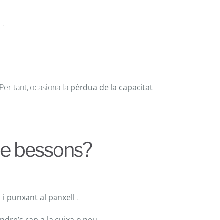
)
.
 Per tant, ocasiona la
pèrdua de la capacitat
 de bessons?
 i punxant al panxell
.
ndre’s cap a la cuixa o peu
.