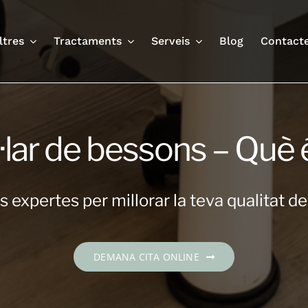
ltres
Tractaments
Serveis
Blog
Contact
·lar de bessons – Què é
 expertes per millorar la teva qualitat de
DEMANA CITA ONLINE