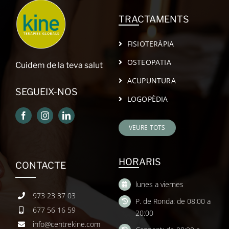
TRACTAMENTS
FISIOTERÀPIA
OSTEOPATIA
Cuidem de la teva salut
ACUPUNTURA
SEGUEIX-NOS
LOGOPÈDIA
VEURE TOTS
HORARIS
CONTACTE
lunes a viernes
973 23 37 03
P. de Ronda: de 08:00 a
677 56 16 59
20:00
info@centrekine.com