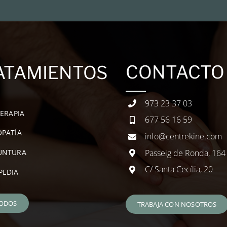
CONTACTO
ATAMIENTOS
973 23 37 03
TERAPIA
677 56 16 59
PATÍA
info@centrekine.com
Passeig de Ronda, 164
UNTURA
C/ Santa Cecília, 20
PEDIA
TODOS
TRABAJA CON NOSOTROS