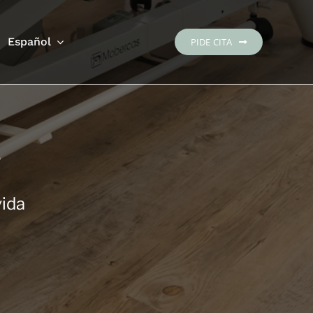
Español
PIDE CITA
s
vida