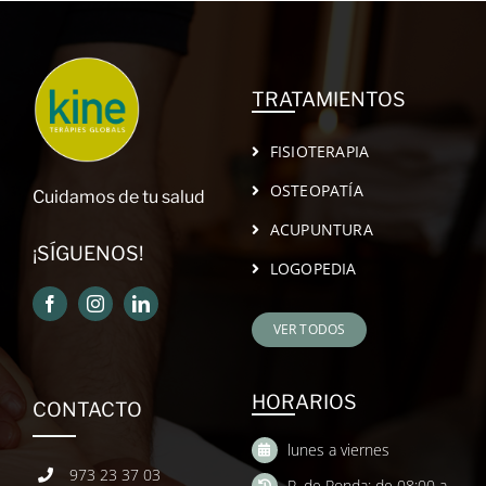
TRATAMIENTOS
FISIOTERAPIA
OSTEOPATÍA
Cuidamos de tu salud
ACUPUNTURA
¡SÍGUENOS!
LOGOPEDIA
VER TODOS
HORARIOS
CONTACTO
lunes a viernes
973 23 37 03
P. de Ronda: de 08:00 a