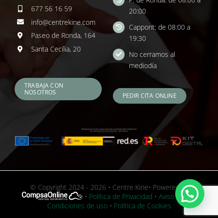
677 56 16 59
20:00
info@centrekine.com
Cappont: de 08:00 a
Paseo de Ronda, 164
19:30
Santa Cecília, 20
No cerramos al
mediodía
TRABAJA CON
NOSOTROS
PEDIR CITA ONLINE
© Copyright 2024 - 2026 • Centre Kine• Powered by
•
Política de Privacidad
•
Aviso Legal y
Condiciones de uso
•
Política de Cookies