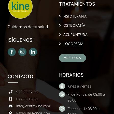
TRATAMIENTOS
FISIOTERAPIA
OSTEOPATÍA
Cuidamos de tu salud
ACUPUNTURA
¡SÍGUENOS!
LOGOPEDIA
VER TODOS
HORARIOS
CONTACTO
lunes a viernes
973 23 37 03
P. de Ronda: de 08:00 a
677 56 16 59
20:00
info@centrekine.com
Cappont: de 08:00 a
Paseo de Ronda, 164