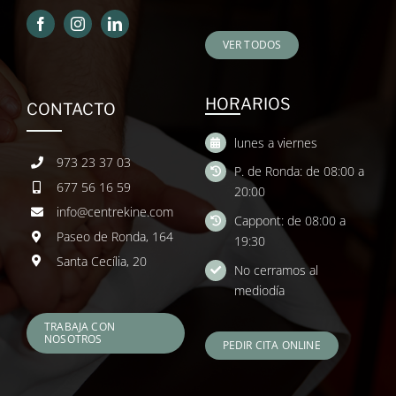
VER TODOS
HORARIOS
CONTACTO
lunes a viernes
973 23 37 03
P. de Ronda: de 08:00 a
677 56 16 59
20:00
info@centrekine.com
Cappont: de 08:00 a
Paseo de Ronda, 164
19:30
Santa Cecília, 20
No cerramos al
mediodía
TRABAJA CON
NOSOTROS
PEDIR CITA ONLINE