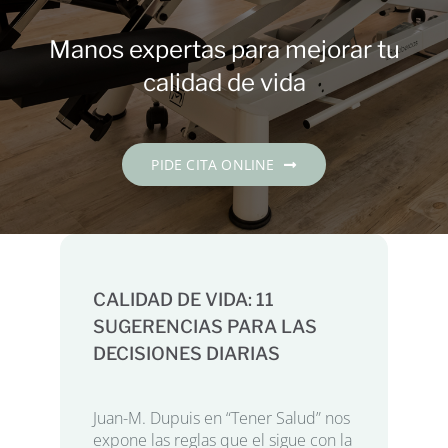
Contacto
Manos expertas para mejorar tu
PIDE CITA
calidad de vida
Español
PIDE CITA ONLINE
CALIDAD DE VIDA: 11
SUGERENCIAS PARA LAS
DECISIONES DIARIAS
Juan-M. Dupuis en “Tener Salud” nos
expone las reglas que el sigue con la