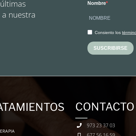
 últimas
Nombre
 a nuestra
Consiento los
términ
SUSCRIBIRSE
CONTACTO
ATAMIENTOS
973 23 37 03
TERAPIA
677 56 16 59