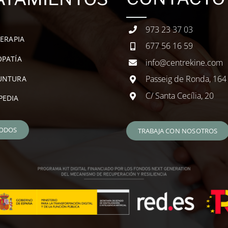
973 23 37 03
TERAPIA
677 56 16 59
PATÍA
info@centrekine.com
Passeig de Ronda, 164
UNTURA
C/ Santa Cecília, 20
PEDIA
TODOS
TRABAJA CON NOSOTROS