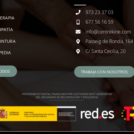
973 23 37 03
TERAPIA
677 56 16 59
PATÍA
info@centrekine.com
Passeig de Ronda, 164
UNTURA
C/ Santa Cecília, 20
PEDIA
TODOS
TRABAJA CON NOSOTROS