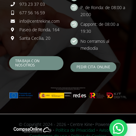
973 23 37 03
P. de Ronda: de 08:00 a
677 56 16 59
20:00
info@centrekine.com
Cappont: de 08:00 a
Paseo de Ronda, 164
19:30
Santa Cecília, 20
No cerramos al
mediodía
TRABAJA CON
NOSOTROS
PEDIR CITA ONLINE
© Copyright 2024 - 2026 • Centre Kine• Powered by
•
Política de Privacidad
•
Aviso Legal y
Condiciones de uso
•
Política de Cookies