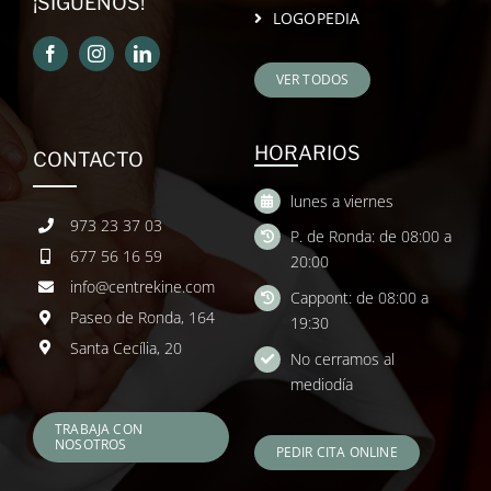
¡SÍGUENOS!
LOGOPEDIA
VER TODOS
HORARIOS
CONTACTO
lunes a viernes
973 23 37 03
P. de Ronda: de 08:00 a
677 56 16 59
20:00
info@centrekine.com
Cappont: de 08:00 a
Paseo de Ronda, 164
19:30
Santa Cecília, 20
No cerramos al
mediodía
TRABAJA CON
NOSOTROS
PEDIR CITA ONLINE