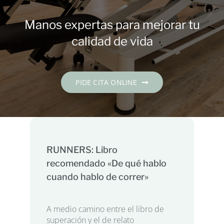
Contacto
Manos expertas para mejorar tu
PIDE CITA
calidad de vida
Español
PIDE CITA ONLINE
RUNNERS: Libro
recomendado «De qué hablo
cuando hablo de correr»
A medio camino entre el libro de
superación y el de relato